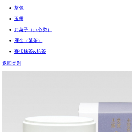
茶包
玉露
お菓子（点心类）
雁金（茎茶）
膏状抹茶&焙茶
返回类别