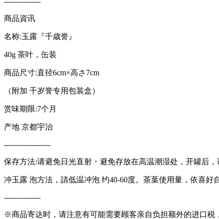
---------------
商品資讯
名称:玉露『千歳誉』
40g 茶叶，缶装
商品尺寸:直径6cm×高さ7cm
（附加 千岁誉专用包装盒）
赏味期限:7个月
产地 京都宇治
-------------------
保存方法:请避免日光直射・避免存放在高温潮湿处，开罐后，
冲玉露 泡方法，請低温冲泡 约‎40-60度。茶葉使用量，依喜
---------------
※商品寄达时，请注意有可能需要顾客亲自负担额外的进口税，V