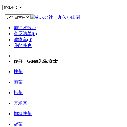
前往收银台
意愿清单(0)
购物车(0)
我的账户
你好，
Guest先生/女士
抹茶
煎茶
焙茶
玄米茶
加糖抹茶
冠茶